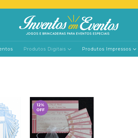
entos
Produtos Digitais
Produtos Impressos
12
%
OFF