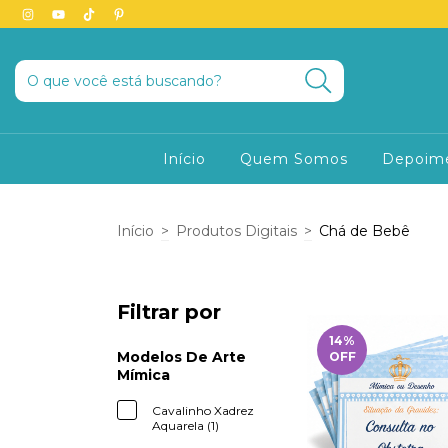
Início
Quem Somos
Depoim
Início
>
Produtos Digitais
>
Chá de Bebê
Filtrar por
14
%
Modelos De Arte
OFF
Mímica
Cavalinho Xadrez
Aquarela (1)