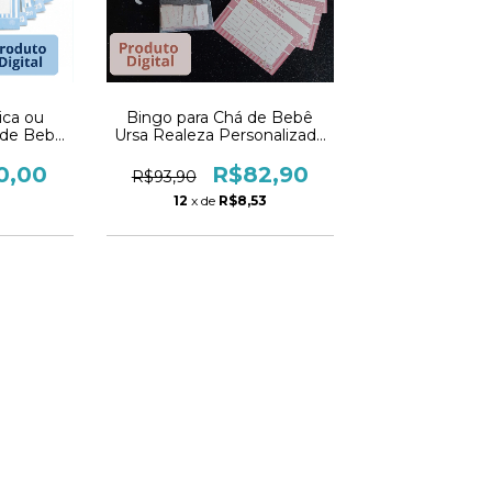
ica ou
Bingo para Chá de Bebê
 de Bebê
Ursa Realeza Personalizado
 - PDF
- PDF
0,00
R$82,90
R$93,90
8
12
x de
R$8,53