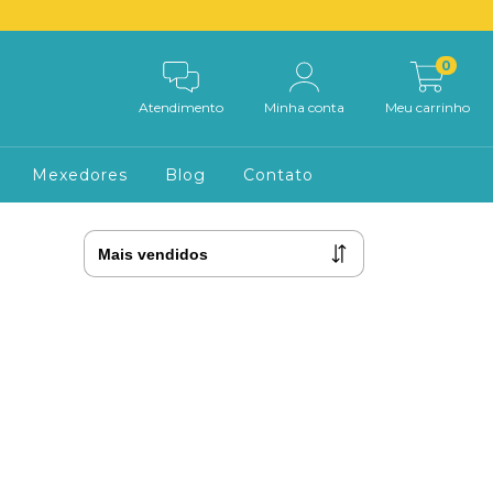
0
Atendimento
Minha conta
Meu carrinho
Mexedores
Blog
Contato