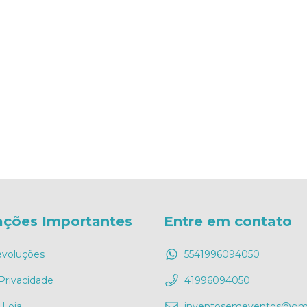
ações Importantes
Entre em contato
evoluções
5541996094050
 Privacidade
41996094050
 Loja
inventosemeventos@gma