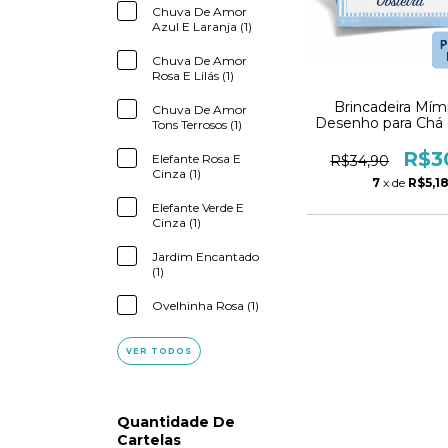
Chuva De Amor
Azul E Laranja (1)
Chuva De Amor
Rosa E Lilás (1)
Brincadeira Mím
Chuva De Amor
Desenho para Chá
Tons Terrosos (1)
| Chá de Fraldas
R$3
Elefante Rosa E
R$34,90
Cinza (1)
7
x de
R$5,1
Elefante Verde E
Cinza (1)
Jardim Encantado
(1)
Ovelhinha Rosa (1)
VER TODOS
Quantidade De
Cartelas