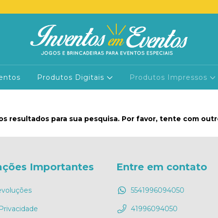
entos
Produtos Digitais
Produtos Impressos
s resultados para sua pesquisa. Por favor, tente com outros
ações Importantes
Entre em contato
evoluções
5541996094050
 Privacidade
41996094050