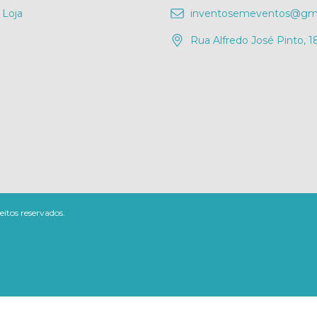
 Loja
inventosemeventos@gma
Rua Alfredo José Pinto, 1
eitos reservados.