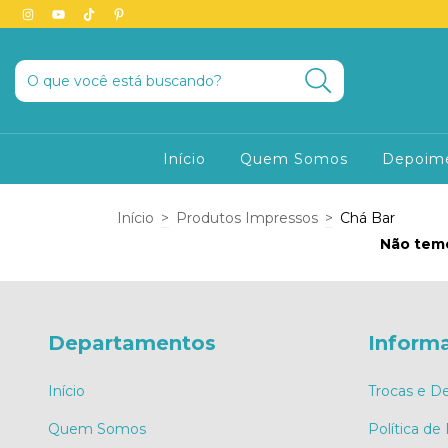
Início
Quem Somos
Depoim
Início
>
Produtos Impressos
>
Chá Bar
Não temo
Departamentos
Inform
Início
Trocas e D
Quem Somos
Política de