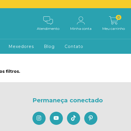
0
Atendimento
Minha conta
Meu carrinho
Mexedores
Blog
Contato
 filtros.
Permaneça conectado