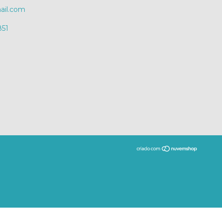
il.com
851