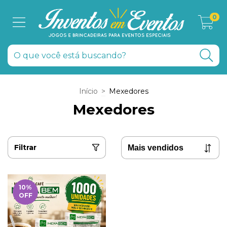
0
Início
>
Mexedores
Mexedores
Filtrar
10
%
OFF