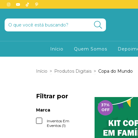
Início
Quem Somos
Depoim
Início
>
Produtos Digitais
>
Copa do Mundo
Filtrar por
37
%
Marca
OFF
Inventos Em
Eventos (1)