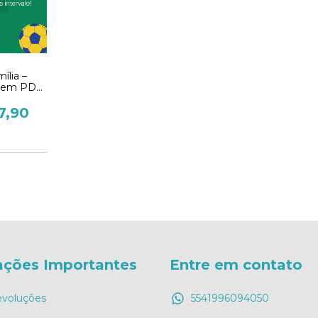
ília –
a em PDF
nto!
7,90
2
ações Importantes
Entre em contato
evoluções
5541996094050