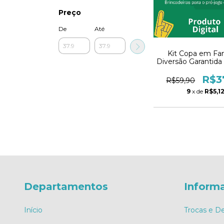
Preço
De
Até
Kit Copa em Fam
Diversão Garantid
para Jogar Ju
R$3
R$59,90
9
x de
R$5,1
Departamentos
Inform
Início
Trocas e D