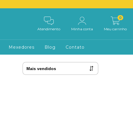
0
Atendimento
Minha conta
Meu carrinho
Mexedores
Blog
Contato