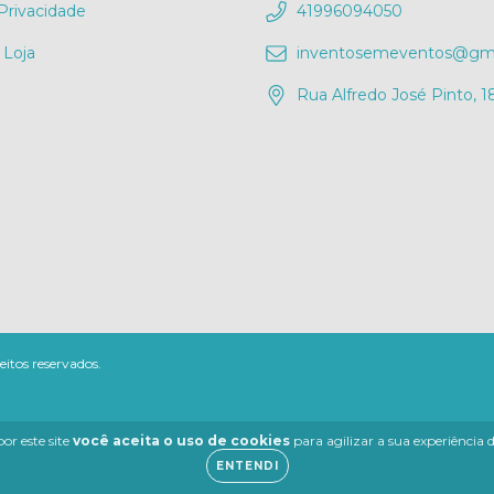
 Privacidade
41996094050
 Loja
inventosemeventos@gma
Rua Alfredo José Pinto, 1
eitos reservados.
or este site
você aceita o uso de cookies
para agilizar a sua experiência
ENTENDI