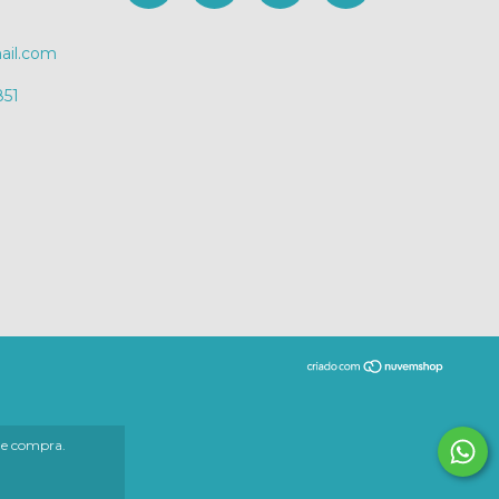
il.com
851
 de compra.