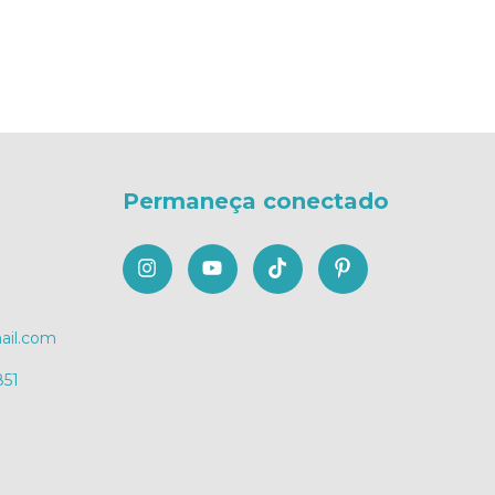
Permaneça conectado
il.com
851