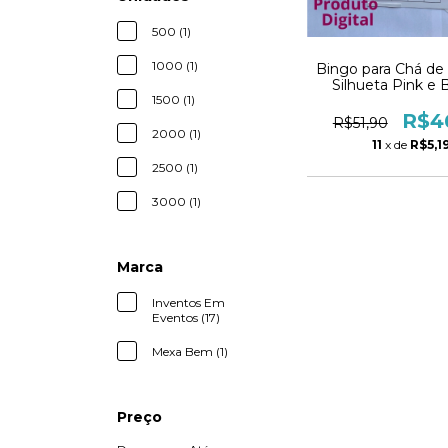
500 (1)
1000 (1)
Bingo para Chá de 
Silhueta Pink e 
Personalizado 
1500 (1)
R$4
R$51,90
2000 (1)
11
x de
R$5,1
2500 (1)
3000 (1)
Marca
Inventos Em
Eventos (17)
Mexa Bem (1)
Preço