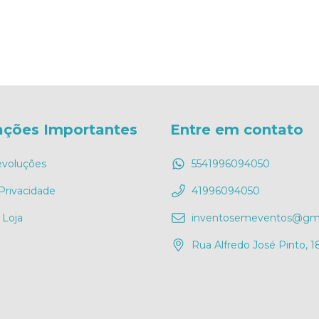
ações Importantes
Entre em contato
evoluções
5541996094050
 Privacidade
41996094050
 Loja
inventosemeventos@gma
Rua Alfredo José Pinto, 1