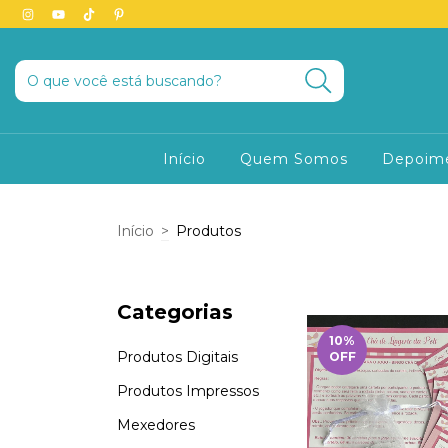
Início
Quem Somos
Depoim
Início
>
Produtos
Categorias
10
%
Produtos Digitais
OFF
Produtos Impressos
Mexedores