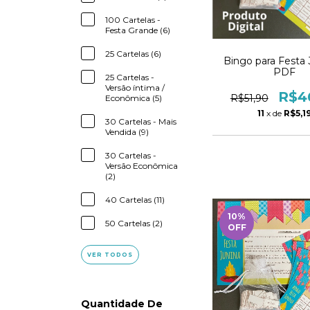
100 Cartelas -
Festa Grande (6)
25 Cartelas (6)
Bingo para Festa 
PDF
25 Cartelas -
Versão íntima /
R$4
R$51,90
Econômica (5)
11
x de
R$5,1
30 Cartelas - Mais
Vendida (9)
30 Cartelas -
Versão Econômica
(2)
40 Cartelas (11)
10
%
50 Cartelas (2)
OFF
VER TODOS
Quantidade De