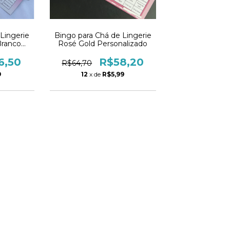
Lingerie
Bingo para Chá de Lingerie
Branco
Rosé Gold Personalizado
- PDF
6,50
R$58,20
R$64,70
9
12
x de
R$5,99