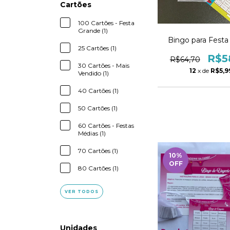
Cartões
100 Cartões - Festa
Grande (1)
Bingo para Festa
25 Cartões (1)
R$5
R$64,70
30 Cartões - Mais
12
x de
R$5,9
Vendido (1)
40 Cartões (1)
50 Cartões (1)
60 Cartões - Festas
Médias (1)
70 Cartões (1)
10
%
OFF
80 Cartões (1)
VER TODOS
Unidades