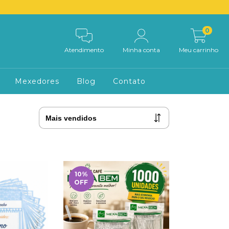
0
Atendimento
Minha conta
Meu carrinho
Mexedores
Blog
Contato
10
%
OFF