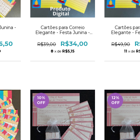
Junina -
Cartões para Correio
Cartões par
Elegante - Festa Junina -
Elegante - F
PDF
6,50
R$34,00
R
R$39,00
R$49,90
9
8
x de
R$5,15
11
x de
R
10
%
12
%
OFF
OFF