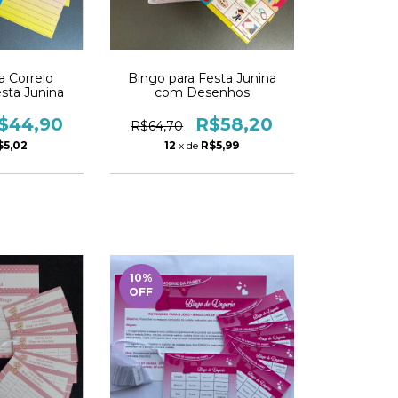
a Correio
Bingo para Festa Junina
esta Junina
com Desenhos
$44,90
R$58,20
R$64,70
$5,02
12
x de
R$5,99
10
%
OFF