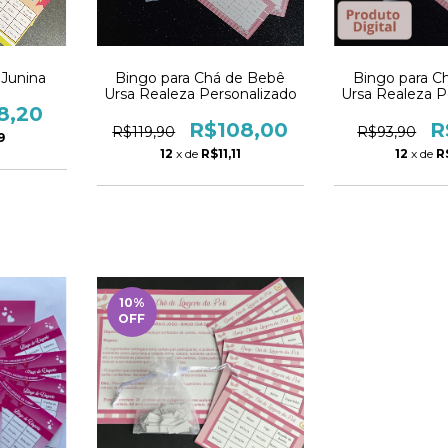
 Junina
Bingo para Chá de Bebê
Bingo para C
Ursa Realeza Personalizado
Ursa Realeza P
- P
8,20
R$108,00
R
R$119,90
R$93,90
9
12
x de
R$11,11
12
x de
R
10
%
OFF