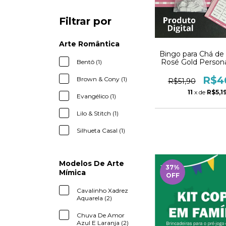
Filtrar por
Arte Romântica
Bingo para Chá de 
Rosé Gold Persona
Bentô (1)
PDF
R$4
Brown & Cony (1)
R$51,90
11
x de
R$5,1
Evangélico (1)
Lilo & Stitch (1)
Silhueta Casal (1)
Modelos De Arte
37
%
Mímica
OFF
Cavalinho Xadrez
Aquarela (2)
Chuva De Amor
Azul E Laranja (2)