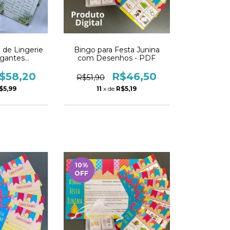
 de Lingerie
Bingo para Festa Junina
egantes
com Desenhos - PDF
lizado
$58,20
R$46,50
R$51,90
$5,99
11
x de
R$5,19
10
%
OFF