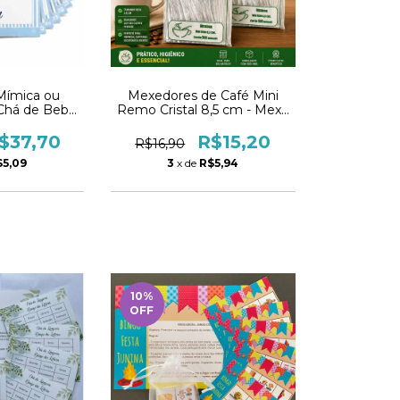
 Mímica ou
Mexedores de Café Mini
Chá de Bebê
Remo Cristal 8,5 cm - Mexa
Fraldas
Bem
$37,70
R$15,20
R$16,90
$5,09
3
x de
R$5,94
10
%
OFF