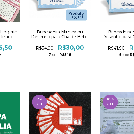
Lingerie
Brincadeira Mímica ou
Brincadeira
lizado -
Desenho para Chá de Bebê
Desenho para 
| Chá de Fraldas - PDF
| Chá de 
6,50
R$30,00
R
R$34,90
R$41,90
9
7
x de
R$5,18
9
x de
R
7
%
10
%
OFF
OFF