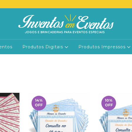
entos
Produtos Digitais
Produtos Impressos
14
%
10
%
OFF
OFF