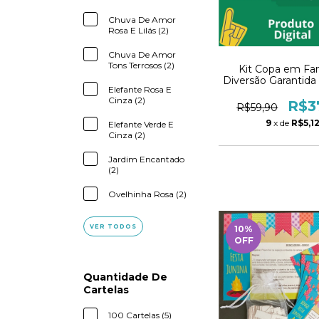
Chuva De Amor
Rosa E Lilás (2)
Chuva De Amor
Tons Terrosos (2)
Kit Copa em Fam
Diversão Garantid
Elefante Rosa E
para Jogar Ju
Cinza (2)
R$3
R$59,90
9
x de
R$5,1
Elefante Verde E
Cinza (2)
Jardim Encantado
(2)
Ovelhinha Rosa (2)
VER TODOS
10
%
OFF
Quantidade De
Cartelas
100 Cartelas (5)