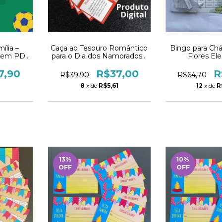
ília –
Caça ao Tesouro Romântico
Bingo para Chá
a em PDF
para o Dia dos Namorados -
Flores El
nto!
PDF
Persona
7,90
R$37,00
R
R$39,90
R$64,70
2
8
x de
R$5,61
12
x de
R
13
%
10
%
OFF
OFF