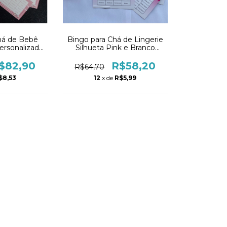
há de Bebê
Bingo para Chá de Lingerie
ersonalizado
Silhueta Pink e Branco
DF
Personalizado
$82,90
R$58,20
R$64,70
$8,53
12
x de
R$5,99