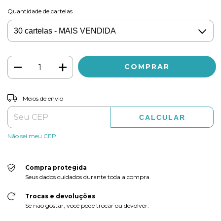
Quantidade de cartelas
ALTERAR CEP
Entregas para o CEP:
Meios de envio
CALCULAR
Não sei meu CEP
Compra protegida
Seus dados cuidados durante toda a compra.
Trocas e devoluções
Se não gostar, você pode trocar ou devolver.