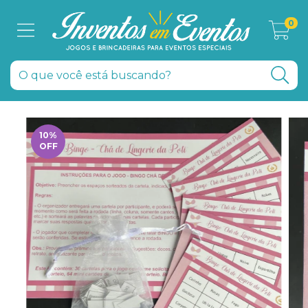
0
10
%
OFF