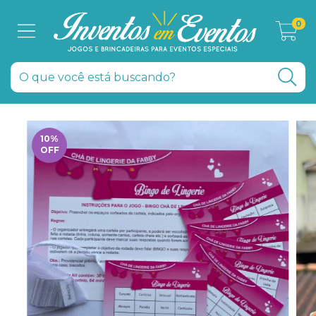
0
10
%
OFF